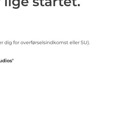
lige startet.
rer dig for overførselsindkomst eller SU).
udios’