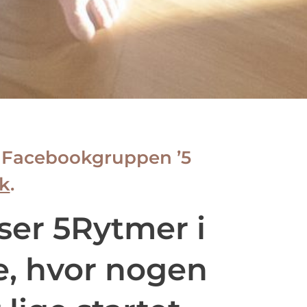
i Facebookgruppen ’5
nk
.
ser 5Rytmer i
e, hvor nogen