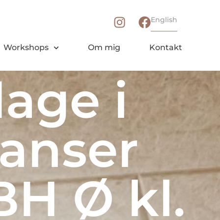
English
Workshops
Om mig
Kontakt
dage i
anser
BH Ø kl.