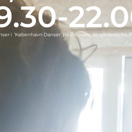
9.30-22.
nser i ‘København Danser’ på Østerbro, Nygårdsvej 5A, 