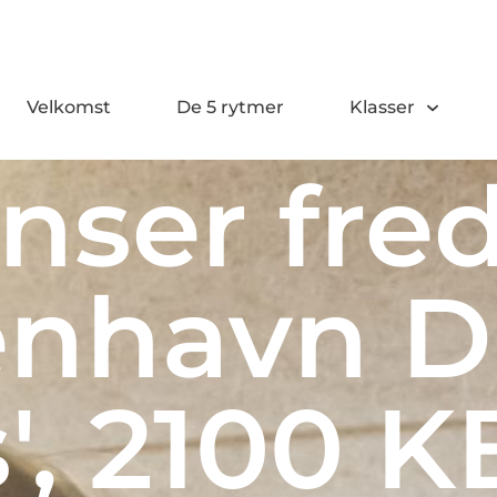
Velkomst
De 5 rytmer
Klasser
nser fre
enhavn D
', 2100 K