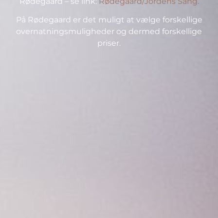
Rødegaard – se link:
Rødegaard/Jordens Sang.
På Rødegaard er det muligt at vælge forskellige
overnatningsmuligheder og dermed forskellige
priser.