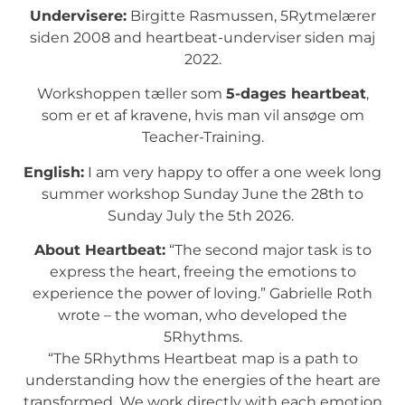
Undervisere:
Birgitte Rasmussen, 5Rytmelærer
siden 2008 and heartbeat-underviser siden maj
2022.
Workshoppen tæller som
5-dages heartbeat
,
som er et af kravene, hvis man vil ansøge om
Teacher-Training.
English:
I am very happy to offer a one week long
summer workshop Sunday June the 28th to
Sunday July the 5th 2026.
About Heartbeat:
“The second major task is to
express the heart, freeing the emotions to
experience the power of loving.” Gabrielle Roth
wrote – the woman, who developed the
5Rhythms.
“The 5Rhythms Heartbeat map is a path to
understanding how the energies of the heart are
transformed. We work directly with each emotion