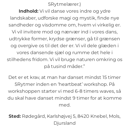
5Rytmelærer.)
Indhold:
Vi vil danse vores indre og ydre
landskaber, udforske magi og mystik, finde nye
sandheder og visdomme om, hvem vi virkelig er.
Vi vil invitere mod og nærvær ind i vores dans,
udtrykke former, krydse grænser, gå til grænsen
og overgive os til det der er. Vi vil dele glæden i
vores dansende sjæl og rumme det hele i
stilhedens fridom. Vi vil bruge naturen omkring os
på tusind måder.”
Det er et krav, at man har danset mindst 15 timer
5Rytmer inden en ‘heartbeat’ workshop. På
workshoppen starter vi med 6-8 timers waves, så
du skal have danset mindst 9 timer for at komme
med.
Sted:
Rødegård, Karlshøjvej 5, 8420 Knebel, Mols,
Djursland